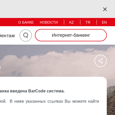
Физические лица
Бизнес
Kapa
KZ
TR
EN
О БАНКЕ
НОВОСТИ
Нажмите
Интернет-банкинг
иентам
здесь
Say
для
Sos
Ağl
поиска
Pay
анка введена BarCode система.
мой. В ниже указанных ссылках Вы можете найти