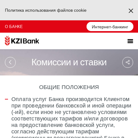
Политика использования файлов cookie
Ka
О БАНКЕ
Интернет-банкинг
Sa
Комиссии и ставки
So
Ağ
Pa
ОБЩИЕ ПОЛОЖЕНИЯ
Оплата услуг Банка производится Клиентом
при проведении банковской и иной операции
(-ий), если иное не установлено условиями
соответствующих тарифов и/или договоров
на предоставление банковской услуги,
согласно действующим тарифам
(комиссионным вознаграждениям) Банка в