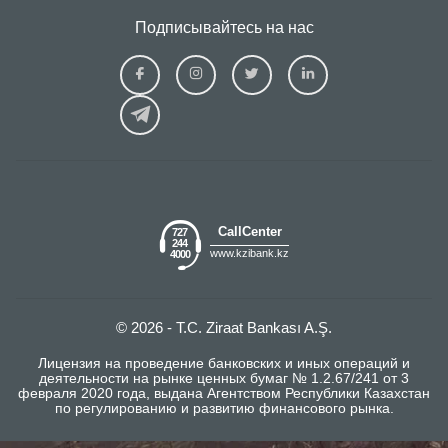
Подписывайтесь на нас
Ziraat
Ziraat
Ziraat
Ziraat
Kazakhstan
Kazakhstan
Kazakhstan
Kazakhs
Facebook
Instagram
Twitter
Linkedin
CallCenter
727
244
www.kzibank.kz
4000
© 2026 - T.C. Ziraat Bankası A.Ş.
Лицензия на проведение банковских и иных операций и
деятельности на рынке ценных бумаг № 1.2.67/241 от 3
февраля 2020 года, выдана Агентством Республики Казахстан
по регулированию и развитию финансового рынка.