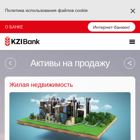
Политика использования файлов cookie
Ka
О БАНКЕ
Интернет-банкинг
Sa
Активы на продажу
So
Ağ
Pa
Жилая недвижимость