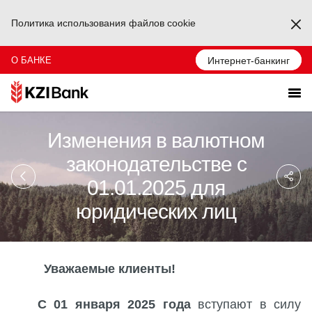
Политика использования файлов cookie
Ka
О БАНКЕ
Интернет-банкинг
Изменения в валютном
законодательстве с
Sa
So
01.01.2025 для
Ağ
Pa
юридических лиц
Уважаемые клиенты!
С 01 января 2025 года
вступают в силу