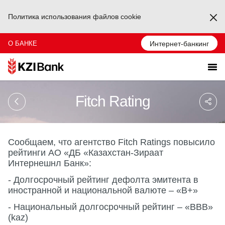
Политика использования файлов cookie
Ka
О БАНКЕ
Интернет-банкинг
Sa
Fitch Rating
So
Ağ
Pa
Сообщаем, что агентство Fitch Ratings повысило
рейтинги АО «ДБ «Казахстан-Зираат
Интернешнл Банк»:
- Долгосрочный рейтинг дефолта эмитента в
иностранной и национальной валюте – «B+»
- Национальный долгосрочный
рейтинг – «
BBB»
(kaz)