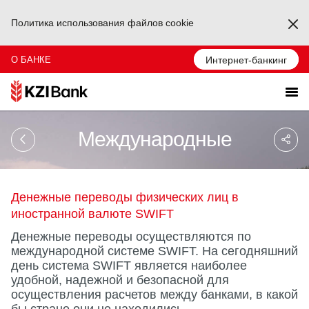
Политика использования файлов cookie
Ka
О БАНКЕ
Интернет-банкинг
Sa
Международные
So
Ağ
Pa
Денежные переводы физических лиц в
иностранной валюте SWIFT
Денежные переводы осуществляются по
международной системе SWIFT. На сегодняшний
день система SWIFT является наиболее
удобной, надежной и безопасной для
осуществления расчетов между банками, в какой
бы стране они не находились.