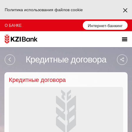
Политика использования файлов cookie
Ka
О БАНКЕ
Интернет-банкинг
Sa
Кредитные договора
So
Ağ
Pa
Кредитные договора