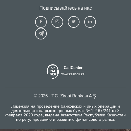
Подписывайтесь на нас
Ziraat
Ziraat
Ziraat
Ziraat
Kazakhstan
Kazakhstan
Kazakhstan
Kazakhs
Facebook
Instagram
Twitter
Linkedin
CallCenter
727
244
www.kzibank.kz
4000
© 2026 - T.C. Ziraat Bankası A.Ş.
Лицензия на проведение банковских и иных операций и
деятельности на рынке ценных бумаг № 1.2.67/241 от 3
февраля 2020 года, выдана Агентством Республики Казахстан
по регулированию и развитию финансового рынка.