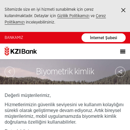
Sitemizde size en iyi hizmeti sunabilmek için çerez
Ka
kullanılmaktadır. Detaylar için
Gizlilik Politikamızı
ve
Çerez
Politikamızı
inceleyebilirsiniz.
BANKAMIZ
İnternet Şubesi
Sa
Biyometrik kimlik
So
Ağ
Pay
Değerli müşterilerimiz,
Hizmetlerimizin güvenlik seviyesini ve kullanım kolaylığını
sürekli olarak geliştirmeye devam ediyoruz. Artık bireysel
müşterilerimiz, mobil uygulamamızda biyometrik kimlik
doğrulama özelliğini kullanabilirler.