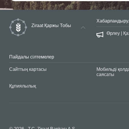
Хабарландыру
Ziraat Қаржы Тобы
сауалнама
Өрлеу | Қ
Пайдалы сілтемелер
Сайттың картасы
Мобильді қолд
саясаты
Құпиялылық
© 2026 - T.C. Ziraat Bankası A.Ş.