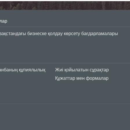
лар
азақстандағы бизнеске қолдау көрсету бағдарламалары
анбаның құпиялылық
Жиі қойылатын сұрақтар
Құжаттар мен формалар