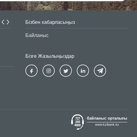
Бізбен хабарласыңыз
Интернет-алаяқтар белсенділігін арттырды
Байланыс
Бізге Жазылыңыздар
Ziraat
Ziraat
Ziraat
Ziraat
Kazakhstan
Kazakhstan
Kazakhstan
Kazakhsta
Facebook
Instagram
Twitter
Linkedin
байланыс орталығы
727
244
www.kzibank.kz
4000