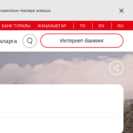
Жеке тұлғалар
Заңды тұлғалар
Kapa
s саясатын тексере аласыз.
TR
EN
RU
БАНК ТУРАЛЫ
ЖАҢАЛЫҚТАР
Іздеу
Интернет-банкинг
аларға
Үшін
Бұ
Мында
Па
Әле
Басыңыз
Же
Бөл