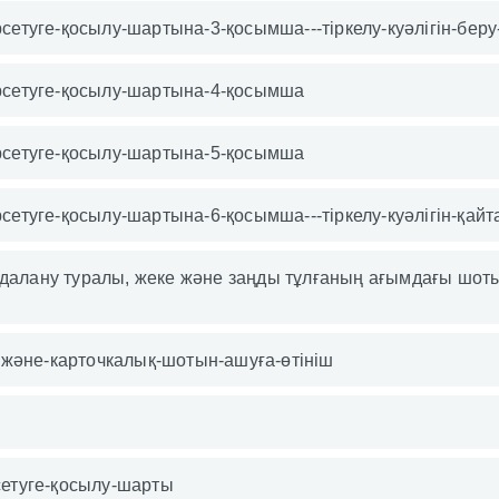
сетуге-қосылу-шартына-3-қосымша---тіркелу-куәлігін-беру-
өрсетуге-қосылу-шартына-4-қосымша
өрсетуге-қосылу-шартына-5-қосымша
рсетуге-қосылу-шартына-6-қосымша---тіркелу-куәлігін-қайт
йдалану туралы, жеке және заңды тұлғаның ағымдағы шот
және-карточкалық-шотын-ашуға-өтініш
рсетуге-қосылу-шарты