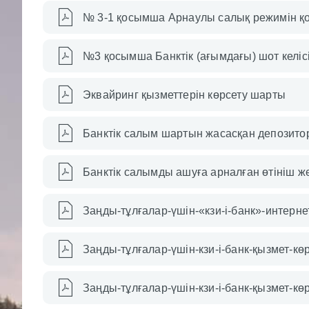
№ 3-1 қосымша Арнаулы салық режимін қо
№3 қосымша Банктік (ағымдағы) шот келіс
Эквайринг қызметтерін көрсету шарты
Банктік салым шартын жасасқан депозиторд
Банктік салымды ашуға арналған өтініш ж
Заңды-тұлғалар-үшін-«кзи-i-банк»-интерн
Заңды-тұлғалар-үшін-кзи-і-банк-қызмет-к
Заңды-тұлғалар-үшін-кзи-і-банк-қызмет-к