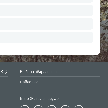
Бізбен хабарласыңыз
Интернет-алаяқтар белсенділігін арттырды
Байланыс
Бізге Жазылыңыздар