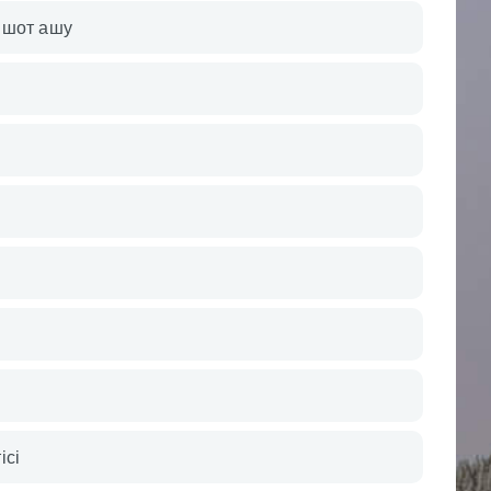
 шот ашу
ісі