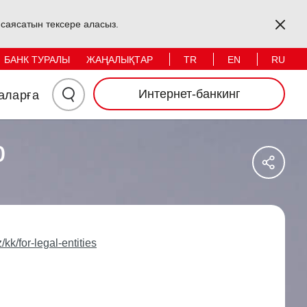
Жеке тұлғалар
Заңды тұлғалар
Kapa
s саясатын тексере аласыз.
TR
EN
RU
БАНК ТУРАЛЫ
ЖАҢАЛЫҚТАР
Іздеу
Интернет-банкинг
аларға
Үшін
р
Say
Мында
Sos
Ağl
Басыңыз
Pay
kk/for-legal-entities