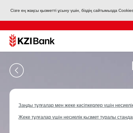
Сізге ең жақсы қызметті ұсыну үшін, біздің сайтымызда Cookie
Заңды тұлғалар мен жеке кәсіпкерлер үшін несиел
Жеке
тұлғалар үшін несиелік қызмет туралы станд