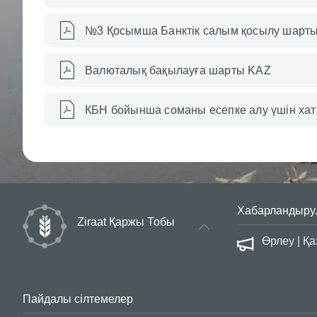
№3 Қосымша Банктік салым қосылу шарт
Валюталық бақылауға шарты KAZ
КБН бойынша соманы есепке алу үшін хат 
Хабарландыру
Ziraat Қаржы Тобы
сауалнама
Өрлеу | Қ
Пайдалы сілтемелер