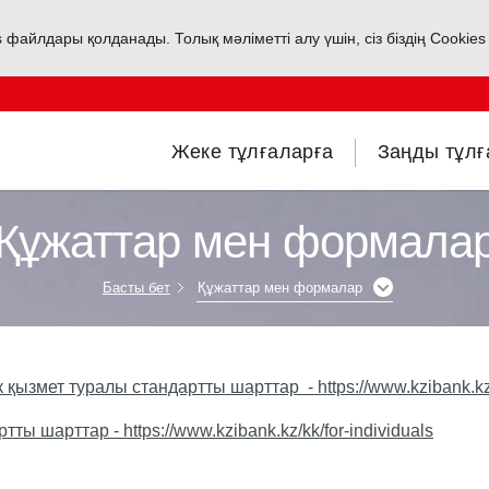
s файлдары қолданады. Толық мәліметті алу үшін, сіз біздің Cookie
Жеке тұлғаларға
Заңды тұлғ
Құжаттар мен формала
Басты бет
Құжаттар мен формалар
ік қызмет туралы стандартты шарттар
-
https://www.kzibank.kz/
артты шарттар
- https://www.kzibank.kz/kk/for-individuals