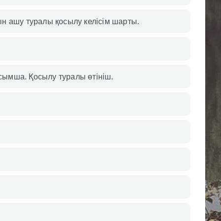
н ашу туралы қосылу келісім шарты.
осымша. Қосылу туралы өтініш.