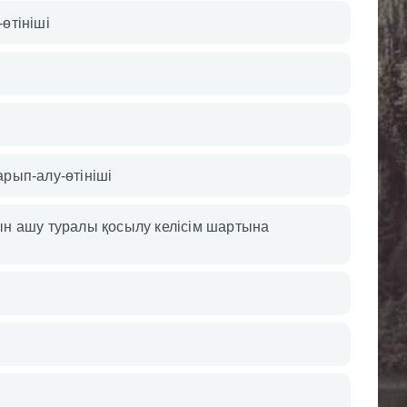
өтініші
арып-алу-өтініші
ын ашу туралы қосылу келісім шартына