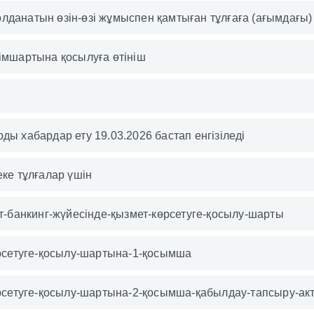
лданатын өзін-өзі жұмыспен қамтыған тұлғаға (ағымдағы)
імшартына қосылуға өтініш
ы хабардар ету 19.03.2026 бастап енгізіледі
еке тұлғалар үшін
ет-банкинг-жүйесінде-қызмет-көрсетуге-қосылу-шарты
өрсетуге-қосылу-шартына-1-қосымша
өрсетуге-қосылу-шартына-2-қосымша-қабылдау-тапсыру-акт