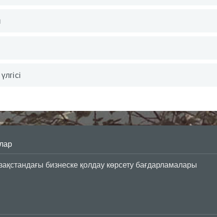
ы
үлгісі
лар
азақстандағы бизнеске қолдау көрсету бағдарламалары