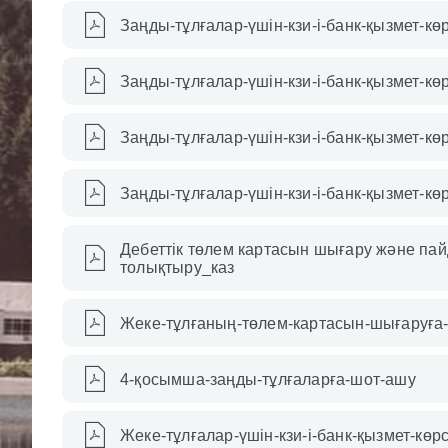
Заңды-тұлғалар-үшін-кзи-і-банк-қызмет-көр
Заңды-тұлғалар-үшін-кзи-і-банк-қызмет-к
Заңды-тұлғалар-үшін-кзи-і-банк-қызмет-к
Заңды-тұлғалар-үшін-кзи-і-банк-қызмет-кө
Дебеттік төлем картасын шығару және па
толықтыру_каз
Жеке-тұлғаның-төлем-картасын-шығаруға-
4-қосымша-заңды-тұлғаларға-шот-ашу
Жеке-тұлғалар-үшін-кзи-і-банк-қызмет-кө