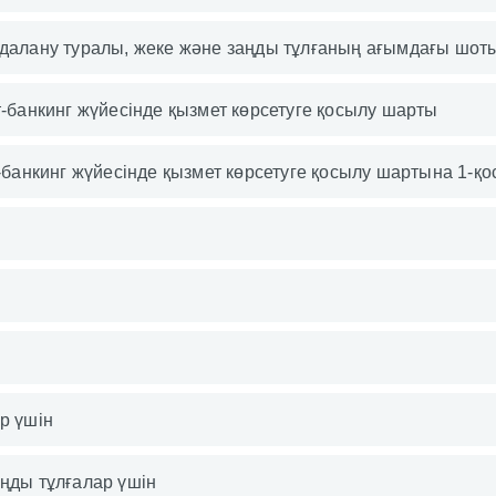
далану туралы, жеке және заңды тұлғаның ағымдағы шоты
т-банкинг жүйесінде қызмет көрсетуге қосылу шарты
-банкинг жүйесінде қызмет көрсетуге қосылу шартына 1-қ
р үшін
ңды тұлғалар үшін