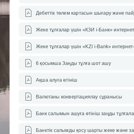
Дебеттік төлем картасын шығару және пай
Жеке тұлғалар үшін «КЗИ i-Банк» интерне
Жеке тұлғалар үшін «KZI i-Bank» интернет
6 қосымша Заңды тұлға шот ашу
Ақша алуға өтініш
Валютаны конвертациялау сұранысы
Банк салымын ашуға өтініш заңды тұлғала
Банктік салымды қосу шарты жеке және за