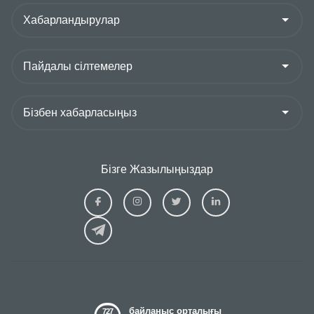
Бізге Жазылыңыздар
Ziraat
Ziraat
Ziraat
Ziraat
Kazakhstan
Kazakhstan
Kazakhstan
Kazakhs
Facebook
Instagram
Twitter
Linkedin
байланыс орталығы
727