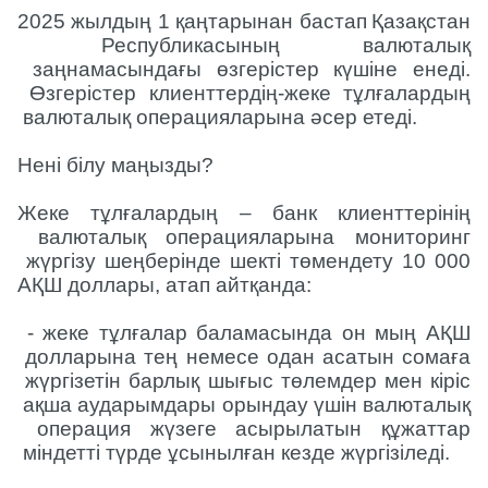
2025
жылдың 
1
қаңтарынан
бастап
Қазақстан
Республикасының
валюталық
заңнамасындағы
өзгерістер
күшіне
енеді
.
Өзгерістер
клиенттердің
-
жеке
тұлғалардың
валюталық
операцияларына
әсер
етеді
. 
Нені
білу
маңызды
?
Жеке
тұлғалардың
–
банк
клиенттерінің
валюталық
операцияларына
мониторинг
жүргізу
шеңберінде
шекті
төмендету
10
000
АҚШ
доллары
, 
атап
айтқанда
:
-
жеке
тұлғалар
баламасында
он
мың
АҚШ
долларына
тең
немесе
одан
асатын
сомаға
жүргізетін
барлық
шығыс
төлемдер
мен
кіріс
ақша
аударымдары
орындау
үшін
валюталық
операция
жүзеге
асырылатын
құжаттар
міндетті
түрде
ұсынылған
кезде
жүргізіледі
.