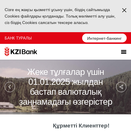
Сізге ең жақсы қызметті ұсыну үшін, біздің сайтымызда
Ka
Cookies файлдары қолданады. Толық мәліметті алу үшін,
сіз біздің Cookies саясатын тексере аласыз.
БАНК ТУРАЛЫ
Интернет-банкинг
Жеке тұлғалар үшін
01.01.2025 жылдан
Sa
So
бастап валюталық
Ağ
Pa
заңнамадағы өзгерістер
Құрметті
Клиенттер
!