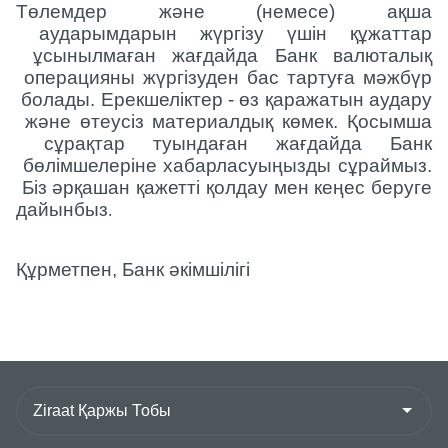
Төлемдер
және
(
немесе
)
ақша
аударымдарын
жүргізу
үшін
құжаттар
ұсынылмаған
жағдайда
Банк
валюталық
операцияны
жүргізуден
бас
тартуға
мәжбүр
болады
.
Ерекшеліктер
 - 
өз
қаражатын
аудару
және
өтеусіз
материалдық
көмек
.
Қосымша
сұрақтар
туындаған
жағдайда
Банк
бөлімшелеріне
хабарласуыңызды
сұраймыз
.
Біз
әрқашан
қажетті
қолдау
мен
кеңес
беруге
дайынбыз
.
Құрметпен
,
Б
анк
әкімшілігі