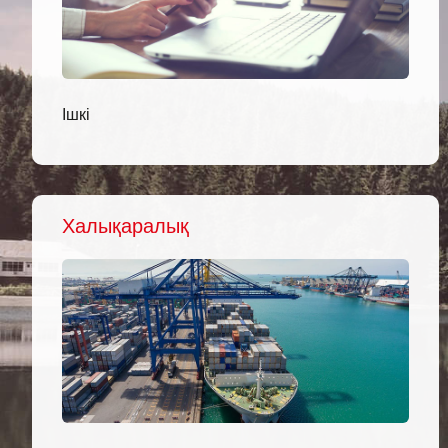
Ішкі
Халықаралық