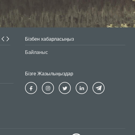
Бізбен хабарласыңыз
Интернет-алаяқтар белсенділігін арттырды
Байланыс
Бізге Жазылыңыздар
Ziraat
Ziraat
Ziraat
Ziraat
Kazakhstan
Kazakhstan
Kazakhstan
Kazakhsta
Facebook
Instagram
Twitter
Linkedin