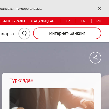
Kapa
s саясатын тексере аласыз.
Жеке тұлғалар
Заңды тұлғалар
TR
EN
RU
БАНК ТУРАЛЫ
ЖАҢАЛЫҚТАР
Іздеу
Интернет-банкинг
аларға
Үшін
Say
Мында
Sos
Ağl
Басыңыз
Pay
Түркиядан