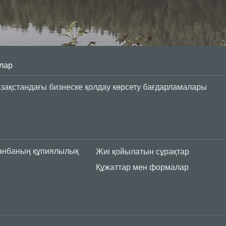
лар
азақстандағы бизнеске қолдау көрсету бағдарламалары
анбаның құпиялылық
Жиі қойылатын сұрақтар
Құжаттар мен формалар