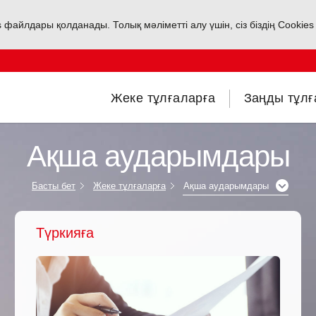
s файлдары қолданады. Толық мәліметті алу үшін, сіз біздің Cookie
Жеке тұлғаларға
Заңды тұлғ
Ақша аударымдары
Басты бет
Жеке тұлғаларға
Ақша аударымдары
Түркияға