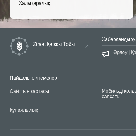
Халықаралық
Хабарландыру
Ziraat Қаржы Тобы
сауалнама
Өрлеу | Қ
Пайдалы сілтемелер
Мобильді қолд
Сайттың картасы
саясаты
Құпиялылық