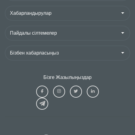
Бізге Жазылыңыздар
Ziraat
Ziraat
Ziraat
Ziraat
Kazakhstan
Kazakhstan
Kazakhstan
Kazakhs
Facebook
Instagram
Twitter
Linkedin