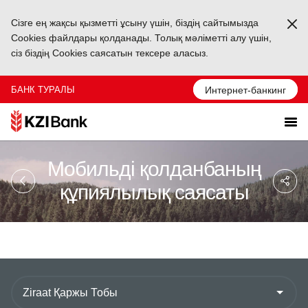
Сізге ең жақсы қызметті ұсыну үшін, біздің сайтымызда
Ka
Cookies файлдары қолданады. Толық мәліметті алу үшін,
сіз біздің Cookies саясатын тексере аласыз.
БАНК ТУРАЛЫ
Интернет-банкинг
Мобильді қолданбаның
Sa
So
құпиялылық саясаты
Ağ
Pa