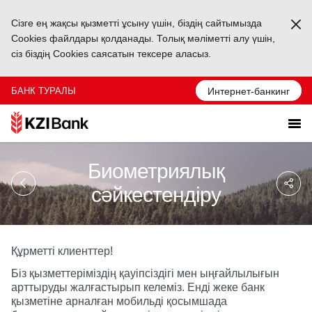
Сізге ең жақсы қызметті ұсыну үшін, біздің сайтымызда
Ka
Cookies файлдары қолданады. Толық мәліметті алу үшін,
сіз біздің Cookies саясатын тексере аласыз.
БАНК ТУРАЛЫ
Интернет-банкинг
Биометриялық
Sa
So
сәйкестендіру
Ağ
Pa
Құрметті клиенттер!
Біз қызметтеріміздің қауіпсіздігі мен ыңғайлылығын
арттыруды жалғастырып келеміз. Енді жеке банк
қызметіне арналған мобильді қосымшада