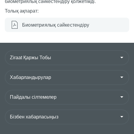
биометриялық сәйкестендіру қолжетімді.
Толық ақпарат:
Биометриялық сәйкестендіру