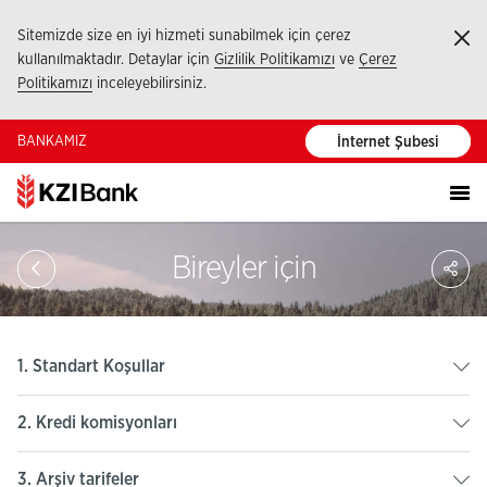
Sitemizde size en iyi hizmeti sunabilmek için çerez
Ka
kullanılmaktadır. Detaylar için
Gizlilik Politikamızı
ve
Çerez
Politikamızı
inceleyebilirsiniz.
BANKAMIZ
İnternet Şubesi
Sa
Bireyler için
So
Ağ
Pay
1. Standart Koşullar
2. Kredi komisyonları
3. Arşiv tarifeler