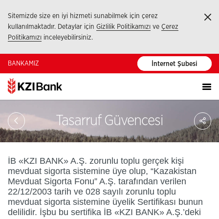
Sitemizde size en iyi hizmeti sunabilmek için çerez
Ka
kullanılmaktadır. Detaylar için
Gizlilik Politikamızı
ve
Çerez
Politikamızı
inceleyebilirsiniz.
BANKAMIZ
İnternet Şubesi
Sa
Tasarruf Güvencesi
So
Ağ
Pay
İB «KZI BANK» A.Ş. zorunlu toplu gerçek kişi
mevduat sigorta sistemine üye olup, “Kazakistan
Mevduat Sigorta Fonu” A.Ş. tarafından verilen
22/12/2003 tarih ve 028 sayılı zorunlu toplu
mevduat sigorta sistemine üyelik Sertifikası bunun
delilidir. İşbu bu sertifika İB «KZI BANK» A.Ş.’deki