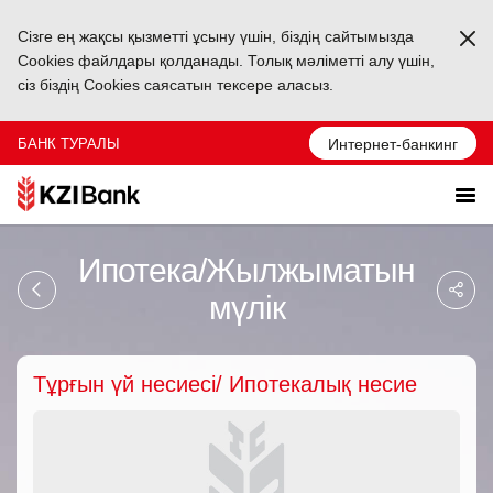
Сізге ең жақсы қызметті ұсыну үшін, біздің сайтымызда
Ka
Cookies файлдары қолданады. Толық мәліметті алу үшін,
сіз біздің Cookies саясатын тексере аласыз.
БАНК ТУРАЛЫ
Интернет-банкинг
Ипотека/Жылжыматын
Sa
So
мүлік
Ağ
Pa
Тұрғын үй несиесі/ Ипотекалық несие