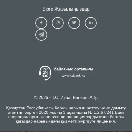
Бізге Жазылыңыздар
Ziraat
Ziraat
Ziraat
Ziraat
Kazakhstan
Kazakhstan
Kazakhstan
Kazakhs
Facebook
Instagram
Twitter
Linkedin
байланыс орталығы
727
244
www.kzibank.kz
4000
© 2026 - T.C. Ziraat Bankası A.Ş.
Қазақстан Республикасы Қаржы нарығын реттеу және дамыту
агенттігі берген 2020 жылғы 3 ақпандағы № 1.2.67/241 Банк
операцияларын және өзге де операцияларды және бағалы
қағаздар нарығындағы қызметті жүргізуге лицензия.