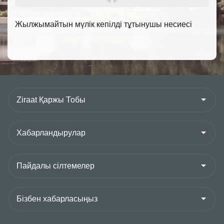
Жылжымайтын мүлік кепілді тұтынушы несиесі