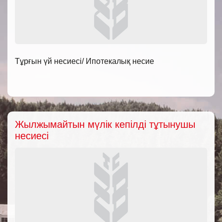
Тұрғын үй несиесі/ Ипотекалық несие
Жылжымайтын мүлік кепілді тұтынушы
несиесі