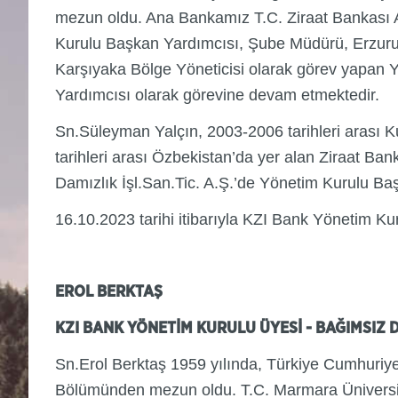
mezun oldu. Ana Bankamız T.C. Ziraat Bankası A.
Kurulu Başkan Yardımcısı, Şube Müdürü, Erzurum B
Karşıyaka Bölge Yöneticisi olarak görev yapan Y
Yardımcısı olarak görevine devam etmektedir.
Sn.Süleyman Yalçın, 2003-2006 tarihleri arası 
tarihleri arası Özbekistan’da yer alan Ziraat Ba
Damızlık İşl.San.Tic. A.Ş.’de Yönetim Kurulu B
16.10.2023 tarihi itibarıyla KZI Bank Yönetim 
EROL BERKTAŞ
KZI BANK YÖNETİM KURULU ÜYESİ - BAĞIMSIZ 
Sn.Erol Berktaş 1959 yılında, Türkiye Cumhuriye
Bölümünden mezun oldu. T.C. Marmara Üniversite