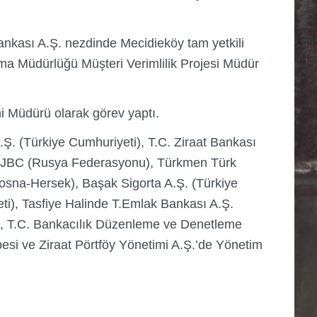
ankası A.Ş. nezdinde Mecidieköy tam yetkili
ma Müdürlüğü Müşteri Verimlilik Projesi Müdür
i Müdürü olarak görev yaptı.
Ş. (Türkiye Cumhuriyeti), T.C. Ziraat Bankası
w) CJBC (Rusya Federasyonu), Türkmen Türk
Bosna-Hersek), Başak Sigorta A.Ş. (Türkiye
eti), Tasfiye Halinde T.Emlak Bankası A.Ş.
i), T.C. Bankacılık Düzenleme ve Denetleme
besi ve Ziraat Pörtföy Yönetimi A.Ş.’de Yönetim