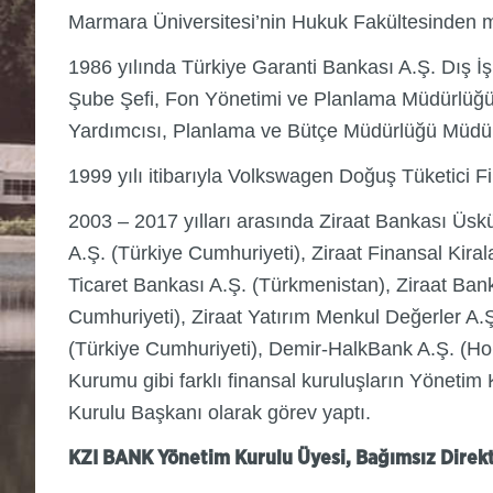
Marmara Üniversitesi’nin Hukuk Fakültesinden 
1986 yılında Türkiye Garanti Bankası A.Ş. Dış İ
Şube Şefi, Fon Yönetimi ve Planlama Müdürlüğü 
Yardımcısı, Planlama ve Bütçe Müdürlüğü Müdür 
1999 yılı itibarıyla Volkswagen Doğuş Tüketici 
2003 – 2017 yılları arasında Ziraat Bankası Üsk
A.Ş. (Türkiye Cumhuriyeti), Ziraat Finansal Ki
Ticaret Bankası A.Ş. (Türkmenistan), Ziraat Ban
Cumhuriyeti), Ziraat Yatırım Menkul Değerler A.Ş
(Türkiye Cumhuriyeti), Demir-HalkBank A.Ş. (Ho
Kurumu gibi farklı finansal kuruluşların Yönetim
Kurulu Başkanı olarak görev yaptı.
KZI BANK Yönetim Kurulu Üyesi, Bağımsız Direktö