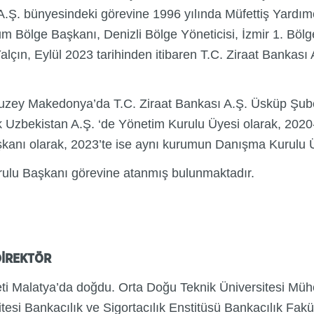
Ş. bünyesindeki görevine 1996 yılında Müfettiş Yardımcıs
ölge Başkanı, Denizli Bölge Yöneticisi, İzmir 1. Bölge Y
alçın, Eylül 2023 tarihinden itibaren T.C. Ziraat Banka
Kuzey Makedonya’da T.C. Ziraat Bankası A.Ş. Üsküp Şub
nk Uzbekistan A.Ş. ‘de Yönetim Kurulu Üyesi olarak, 2020
aşkanı olarak, 2023’te ise aynı kurumun Danışma Kurulu 
Kurulu Başkanı görevine atanmış bulunmaktadır.
DİREKTÖR
ti Malatya’da doğdu. Orta Doğu Teknik Üniversitesi Mühe
si Bankacılık ve Sigortacılık Enstitüsü Bankacılık Fakü