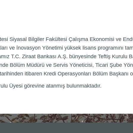
esi Siyasal Bilgiler Fakültesi Çalışma Ekonomisi ve End
ikaları ve İnovasyon Yönetimi yüksek lisans programını t
amız T.C. Ziraat Bankası A.Ş. bünyesinde Teftiş Kurulu B
inde Bölüm Müdürü ve Servis Yöneticisi, Ticari Şube Yön
tarihinden itibaren Kredi Operasyonları Bölüm Başkanı 
urulu Üyesi görevine atanmış bulunmaktadır.