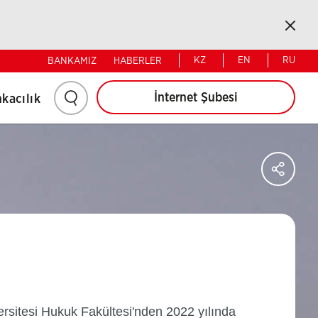
Bireysel
Kurumsal
Kapat
KZ
EN
RU
BANKAMIZ
HABERLER
Arama
İnternet Şubesi
kacılık
yapmak
için
Say
Sos
Ağl
tıklayınız.
Pay
ersitesi Hukuk Fakültesi'nden 2022 yılında