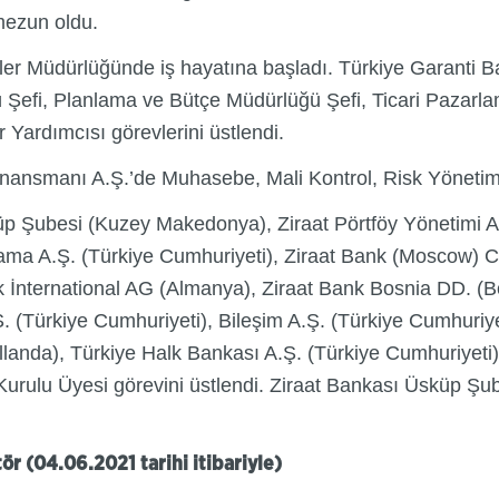
mezun oldu.
şler Müdürlüğünde iş hayatına başladı. Türkiye Garanti B
Şefi, Planlama ve Bütçe Müdürlüğü Şefi, Ticari Pazarla
Yardımcısı görevlerini üstlendi.
Finansmanı A.Ş.’de Muhasebe, Mali Kontrol, Risk Yönetim
üp Şubesi (Kuzey Makedonya), Ziraat Pörtföy Yönetimi A.
ralama A.Ş. (Türkiye Cumhuriyeti), Ziraat Bank (Mosco
k İnternational AG (Almanya), Ziraat Bank Bosnia DD. (
. (Türkiye Cumhuriyeti), Bileşim A.Ş. (Türkiye Cumhuriy
llanda), Türkiye Halk Bankası A.Ş. (Türkiye Cumhuriyet
 Kurulu Üyesi görevini üstlendi. Ziraat Bankası Üsküp Şu
r (04.06.2021 tarihi itibariyle)