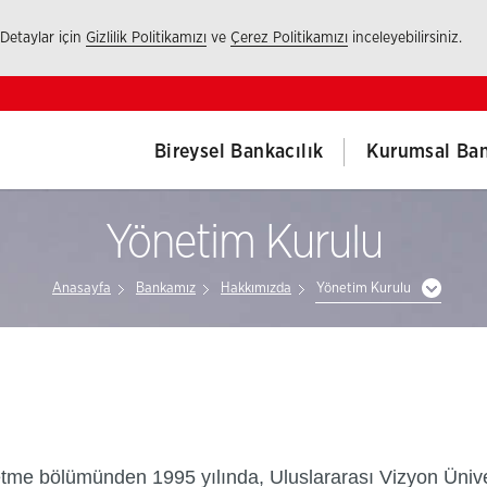
 Detaylar için
Gizlilik Politikamızı
ve
Çerez Politikamızı
inceleyebilirsiniz.
Bireysel Bankacılık
Kurumsal Ban
Yönetim Kurulu
Anasayfa
Bankamız
Hakkımızda
Yönetim Kurulu
şletme bölümünden 1995 yılında, Uluslararası Vizyon Üniv