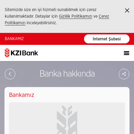
Sitemizde size en iyi hizmeti sunabilmek için çerez
Ka
kullanılmaktadır. Detaylar için
Gizlilik Politikamızı
ve
Çerez
Politikamızı
inceleyebilirsiniz.
BANKAMIZ
İnternet Şubesi
Sa
Banka hakkında
So
Ağ
Pay
Bankamız