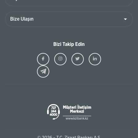
Bizi Takip Edin
Ziraat
Ziraat
Ziraat
Ziraat
Kazakhstan
Kazakhstan
Kazakhstan
Kazakhst
Facebook
Instagram
Twitter
Linkedin
Müşteri İletişim
727
Merkezi
244
4000
www.kzibank.kz
© 2026 - T.C. Ziraat Bankası A.Ş.