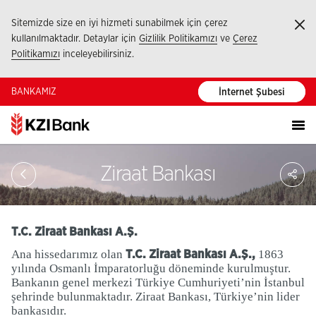
Sitemizde size en iyi hizmeti sunabilmek için çerez
Ka
kullanılmaktadır. Detaylar için
Gizlilik Politikamızı
ve
Çerez
Politikamızı
inceleyebilirsiniz.
BANKAMIZ
İnternet Şubesi
Sa
Ziraat Bankası
So
Ağ
Pay
T.C. Ziraat Bankası A.Ş.
Ana hissedarımız olan
1863
T.C. Ziraat Bankası A.Ş.,
yılında Osmanlı İmparatorluğu döneminde kurulmuştur.
Bankanın genel merkezi Türkiye Cumhuriyeti’nin İstanbul
şehrinde bulunmaktadır. Ziraat Bankası, Türkiye’nin lider
bankasıdır.