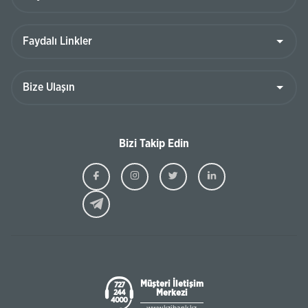
Bizi Takip Edin
Ziraat
Ziraat
Ziraat
Ziraat
Kazakhstan
Kazakhstan
Kazakhstan
Kazakhst
Facebook
Instagram
Twitter
Linkedin
Müşteri İletişim
727
Merkezi
244
4000