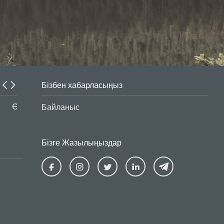
Бізбен хабарласыңыз
Интернет-алаяқтар белсенділігін арттырды
Байланыс
Бізге Жазылыңыздар
Ziraat
Ziraat
Ziraat
Ziraat
Kazakhstan
Kazakhstan
Kazakhstan
Kazakhsta
Facebook
Instagram
Twitter
Linkedin