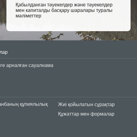
Қабылданған тәуекелдер және тәуекелдер
мен капиталды басқару шаралары туралы
мәліметтер
лар
азақстандағы бизнеске қолдау көрсету бағдарламалары
анбаның құпиялылық
Жиі қойылатын сұрақтар
Құжаттар мен формалар