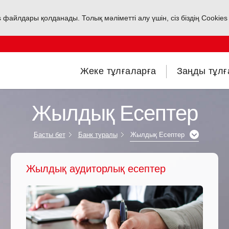
s файлдары қолданады. Толық мәліметті алу үшін, сіз біздің Cookie
Жеке тұлғаларға
Заңды тұлғ
Жылдық Есептер
Басты бет
Банк туралы
Жылдық Есептер
Жылдық аудиторлық есептер