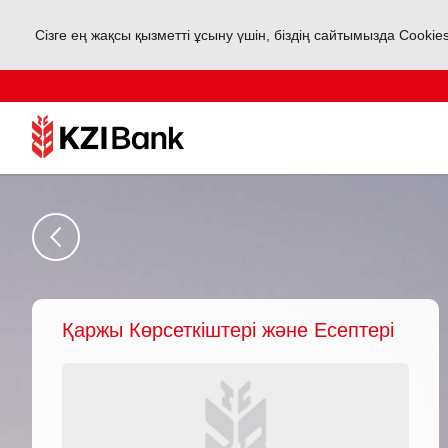
Сізге ең жақсы қызметті ұсыну үшін, біздің сайтымызда Cookie
Қаржы Көрсеткіштері және Есептері