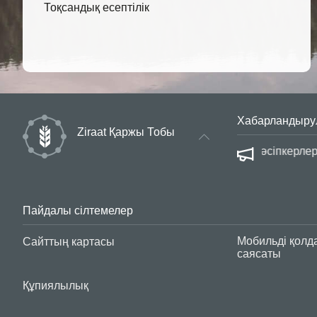
Тоқсандық есептілік
Хабарландыру
Ziraat Қаржы Тобы
сауалнама
Өрлеу | Қ
Пайдалы сілтемелер
Мобильді қолд
Сайттың картасы
саясаты
Құпиялылық