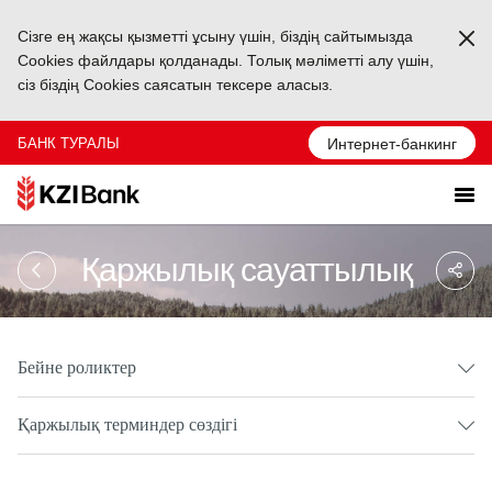
Сізге ең жақсы қызметті ұсыну үшін, біздің сайтымызда
Ka
Cookies файлдары қолданады. Толық мәліметті алу үшін,
сіз біздің Cookies саясатын тексере аласыз.
БАНК ТУРАЛЫ
Интернет-банкинг
Sa
Қаржылық сауаттылық
So
Ağ
Pa
Бейне роликтер
Қаржылық терминдер сөздігі