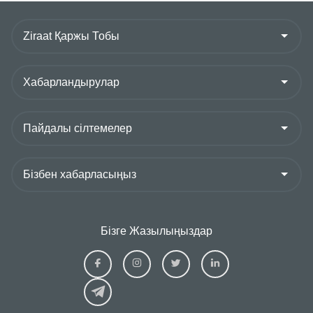
Бізге Жазылыңыздар
Ziraat
Ziraat
Ziraat
Ziraat
Kazakhstan
Kazakhstan
Kazakhstan
Kazakhs
Facebook
Instagram
Twitter
Linkedin